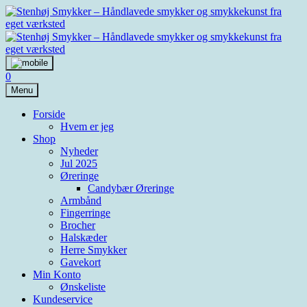
Skip
to
content
0
Menu
Forside
Hvem er jeg
Shop
Nyheder
Jul 2025
Øreringe
Candybær Øreringe
Armbånd
Fingerringe
Brocher
Halskæder
Herre Smykker
Gavekort
Min Konto
Ønskeliste
Kundeservice