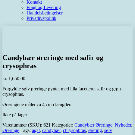
Kontakt
Fragt og Levering
Handelsbetingelser
Privatlivspolitik
Candybær øreringe med safir og
crysophras
kr.
1,650.00
Forgyldte sølv øreringe pyntet med lilla facetteret safir og grøn
crysophras.
Øreringene måler ca 4 cm i længden.
Ikke på lager
Varenummer (SKU):
621
Kategorier:
Candybær Øreringe
,
Nyheder
,
Øreringe
Tags:
agat
,
candybær
,
chrysophras
,
ørering
,
sølv