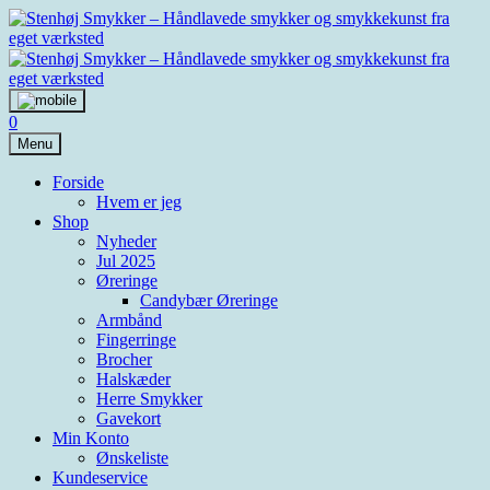
Skip
to
content
0
Menu
Forside
Hvem er jeg
Shop
Nyheder
Jul 2025
Øreringe
Candybær Øreringe
Armbånd
Fingerringe
Brocher
Halskæder
Herre Smykker
Gavekort
Min Konto
Ønskeliste
Kundeservice