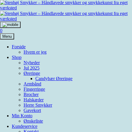
Skip
to
content
0
Menu
Forside
Hvem er jeg
Shop
Nyheder
Jul 2025
Øreringe
Candybær Øreringe
Armbånd
Fingerringe
Brocher
Halskæder
Herre Smykker
Gavekort
Min Konto
Ønskeliste
Kundeservice
Kontakt