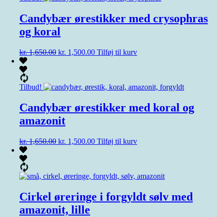
Candybær ørestikker med crysophras
og koral
Den
Den
kr.
1,650.00
kr.
1,500.00
Tilføj til kurv
oprindelige
aktuelle
pris
pris
var:
er:
kr. 1,650.00.
kr. 1,500.00.
Tilbud!
Candybær ørestikker med koral og
amazonit
Den
Den
kr.
1,650.00
kr.
1,500.00
Tilføj til kurv
oprindelige
aktuelle
pris
pris
var:
er:
kr. 1,650.00.
kr. 1,500.00.
Cirkel øreringe i forgyldt sølv med
amazonit, lille