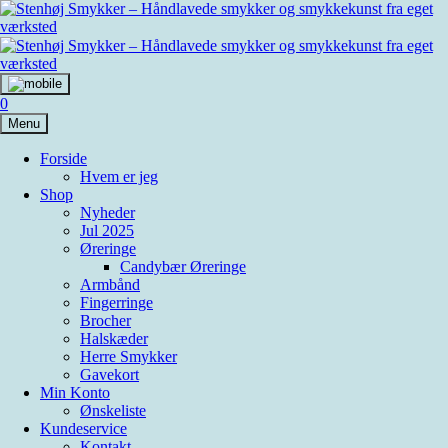
Skip
to
content
0
Menu
Forside
Hvem er jeg
Shop
Nyheder
Jul 2025
Øreringe
Candybær Øreringe
Armbånd
Fingerringe
Brocher
Halskæder
Herre Smykker
Gavekort
Min Konto
Ønskeliste
Kundeservice
Kontakt