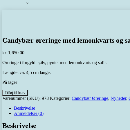
Candybær øreringe med lemonkvarts og sa
kr.
1,650.00
Øreringe i forgyldt sølv, pyntet med lemonkvarts og safir.
Længde: ca. 4,5 cm lange.
På lager
Candybær
Tilføj til kurv
øreringe
Varenummer (SKU):
978
Kategorier:
Candybær Øreringe
,
Nyheder
,
med
lemonkvarts
Beskrivelse
og
Anmeldelser (0)
safir
antal
Beskrivelse