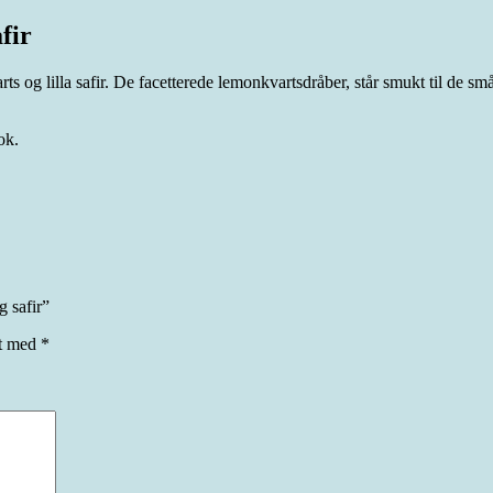
fir
g lilla safir. De facetterede lemonkvartsdråber, står smukt til de små l
ok.
 safir”
et med
*