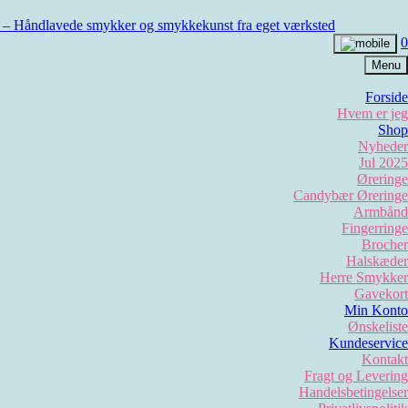
0
Menu
Forside
Hvem er jeg
Shop
Nyheder
Jul 2025
Øreringe
Candybær Øreringe
Armbånd
Fingerringe
Brocher
Halskæder
Herre Smykker
Gavekort
Min Konto
Ønskeliste
Kundeservice
Kontakt
Fragt og Levering
Handelsbetingelser