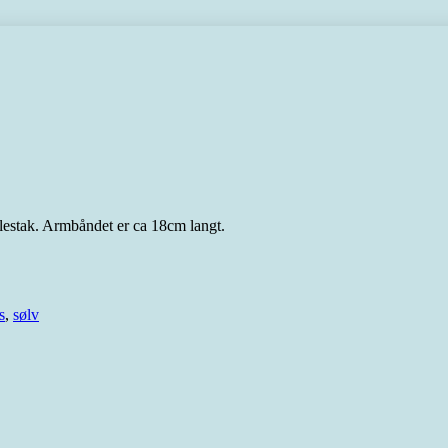
lestak. Armbåndet er ca 18cm langt.
s
,
sølv