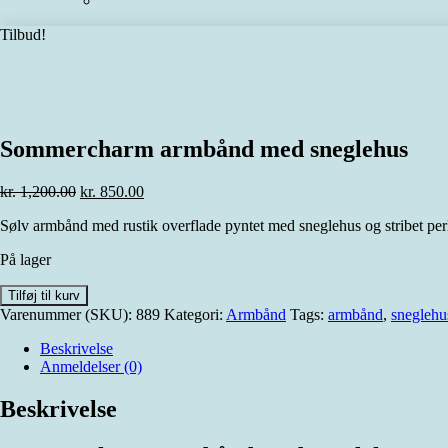
Tilbud!
Sommercharm armbånd med sneglehus
Den
Den
kr.
1,200.00
kr.
850.00
oprindelige
aktuelle
Sølv armbånd med rustik overflade pyntet med sneglehus og stribet per
pris
pris
var:
er:
På lager
kr. 1,200.00.
kr. 850.00.
Sommercharm
Tilføj til kurv
armbånd
Varenummer (SKU):
889
Kategori:
Armbånd
Tags:
armbånd
,
sneglehu
med
sneglehus
Beskrivelse
antal
Anmeldelser (0)
Beskrivelse