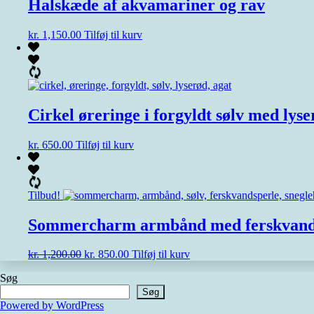
Halskæde af akvamariner og rav
kr.
1,150.00
Tilføj til kurv
Cirkel øreringe i forgyldt sølv med lyse
kr.
650.00
Tilføj til kurv
Tilbud!
Sommercharm armbånd med ferskvand
Den
Den
kr.
1,200.00
kr.
850.00
Tilføj til kurv
oprindelige
aktuelle
Søg
pris
pris
var:
er:
Søg
kr. 1,200.00.
kr. 850.00.
Powered by WordPress