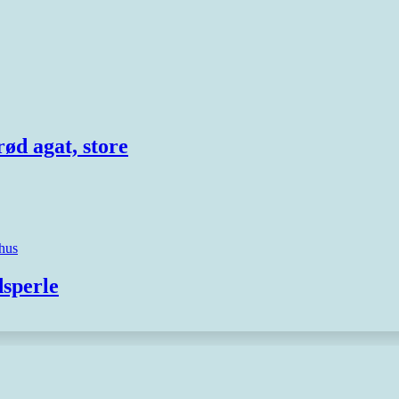
rød agat, store
sperle